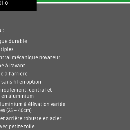
olio
 :
que durable
tiples
ntral mécanique novateur
e à l’avant
 à l’arrière
ans fil en option
enroulement, central et
t en aluminium
luminium à élévation variée
es (25 – 40cm)
et arrière robuste en acier
vec petite toile