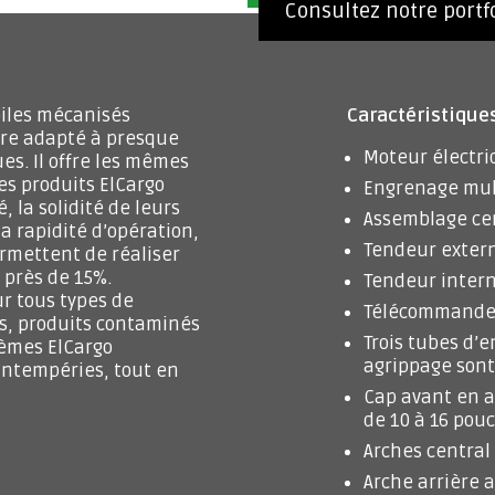
Consultez notre portf
iles mécanisés
Caractéristiques
tre adapté à presque
Moteur électri
es. Il offre les mêmes
es produits ElCargo
Engrenage mul
, la solidité de leurs
Assemblage ce
 la rapidité d’opération,
Tendeur extern
ermettent de réaliser
près de 15%.
Tendeur interne
ur tous types de
Télécommande s
ns, produits contaminés
Trois tubes d’
stèmes ElCargo
agrippage son
intempéries, tout en
Cap avant en a
de 10 à 16 pouc
Arches central 
Arche arrière a