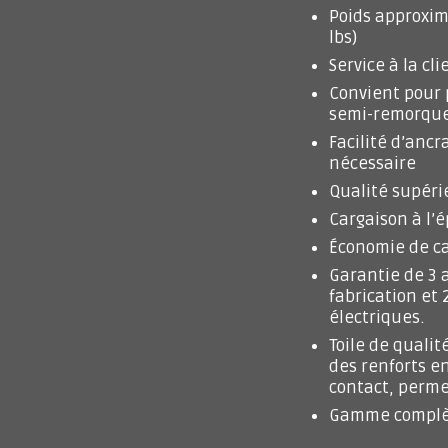
Poids approxim
lbs)
Service à la cl
Convient pour 
semi-remorqu
Facilité d’anc
nécessaire
Qualité supér
Cargaison à l’
Économie de c
Garantie de 3 
fabrication et
électriques.
Toile de qualit
des renforts en
contact, perme
Gamme complèt