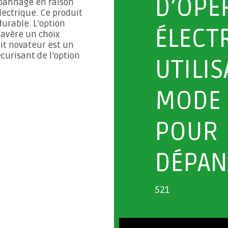
D’OPÉ
annage en raison
ectrique. Ce produit
durable. L’option
ÉLECT
’avère un choix
uit novateur est un
écurisant de l’option
UTILIS
MODE
POUR
DÉPAN
521